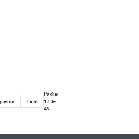
Página
guiente
Final
12 de
49