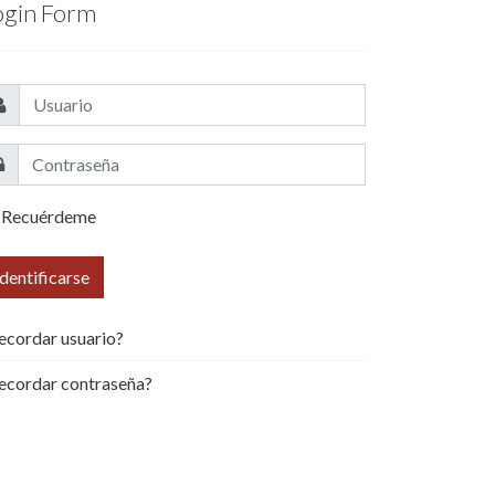
ogin Form
Recuérdeme
Identificarse
ecordar usuario?
ecordar contraseña?