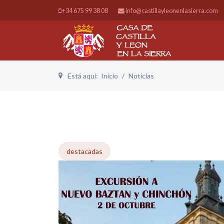
+34 675 99 38 08
info@castillayleonenlasierra.com
Está aquí:
Inicio
Noticias
destacadas