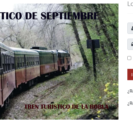
L
¿R
¿R