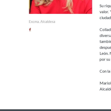
Su riq
valor.
ciudad
Excma. Alcaldesa
Collad
divers
tambié
despué
León. 
por su
Con la
Mariol
Alcald