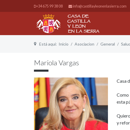
+34 675 99 38 08
info@castillayleonenlasierra.com
Está aquí:
Inicio
Asociacion
General
Salu
Mariola Vargas
Casa d
Como a
esta p
Quiero
y refo