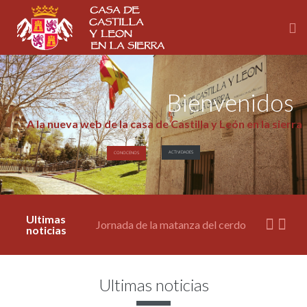
Bienvenidos
A la nueva web de la casa de Castilla y León en la sierra
Día del niño
ACTIVIDADES
CONOCENOS
Semana Cultural
Jornada de la matanza del cerdo
Ultimas
noticias
Excursión por Palencia
Carnaval-26
Ultimas noticias