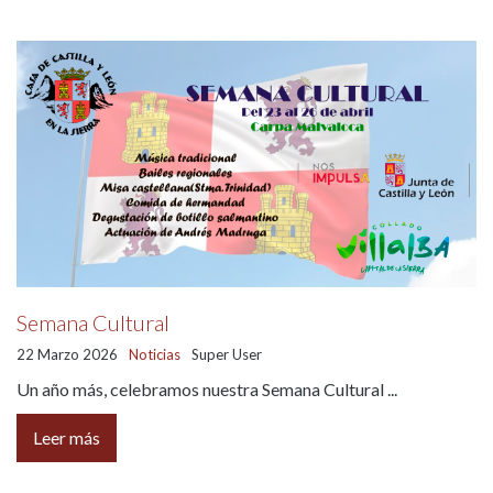
Turismo por Castilla y León en Enero
Noche Mágica
Turismo en Noviembre
LOTERIA DE NAVIDAD
HOMENAJE DE D. JOSE ANTONIO
MAROTO
Gran paellada
Semana Cultural
Jornada de la trashumancia
22 Marzo 2026
Noticias
Super User
Día del niño
Un año más, celebramos nuestra Semana Cultural ...
Semana Cultural
Leer más