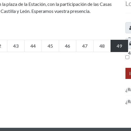
L
 la plaza de la Estación, con la participación de las Casas
 Castilla y León. Esperamos vuestra presencia.
P
2
43
44
45
46
47
48
49
4
4
¿R
¿R