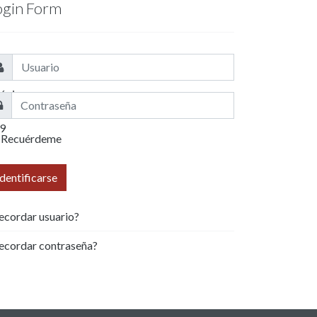
ogin Form
ágina
9 de
9
Recuérdeme
Identificarse
ecordar usuario?
ecordar contraseña?